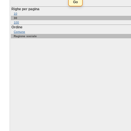
Righe per pagina
10
30
100
Ordine
Comune
Ragione sociale