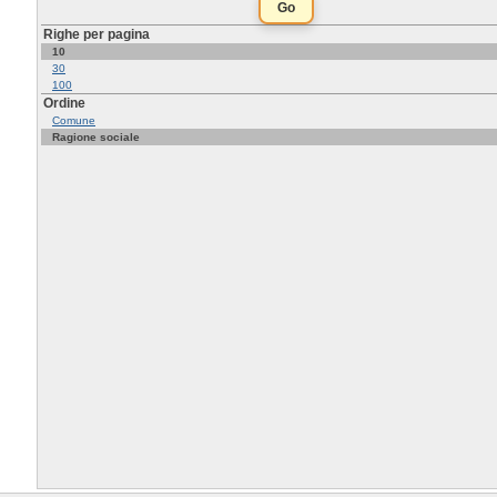
Righe per pagina
10
30
100
Ordine
Comune
Ragione sociale