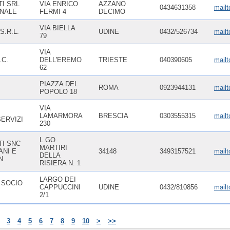
TI SRL
VIA ENRICO
AZZANO
0434631358
mail
NALE
FERMI 4
DECIMO
VIA BIELLA
S.R.L.
UDINE
0432/526734
mail
79
VIA
.C.
DELL'EREMO
TRIESTE
040390605
mail
62
PIAZZA DEL
ROMA
0923944131
mailt
POPOLO 18
VIA
LAMARMORA
BRESCIA
0303555315
mailt
ERVIZI
230
L.GO
TI SNC
MARTIRI
ANI E
34148
3493157521
mailt
DELLA
N
RISIERA N. 1
LARGO DEI
 SOCIO
CAPPUCCINI
UDINE
0432/810856
mailt
2/1
3
4
5
6
7
8
9
10
>
>>