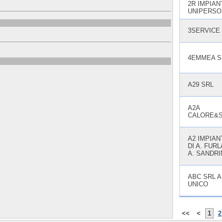
2R IMPIAN
UNIPERSO
3SERVICE 
4EMMEA S
A29 SRL
A2A
CALORE&S
A2 IMPIAN
DI A. FURL
A. SANDRI
ABC SRL A
UNICO
<<
<
1
2