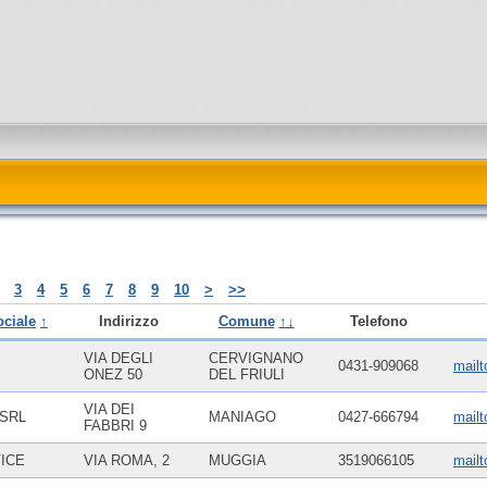
3
4
5
6
7
8
9
10
>
>>
ciale
↑
Indirizzo
Comune
↑↓
Telefono
VIA DEGLI
CERVIGNANO
0431-909068
mailt
ONEZ 50
DEL FRIULI
VIA DEI
 SRL
MANIAGO
0427-666794
mail
FABBRI 9
ICE
VIA ROMA, 2
MUGGIA
3519066105
mail