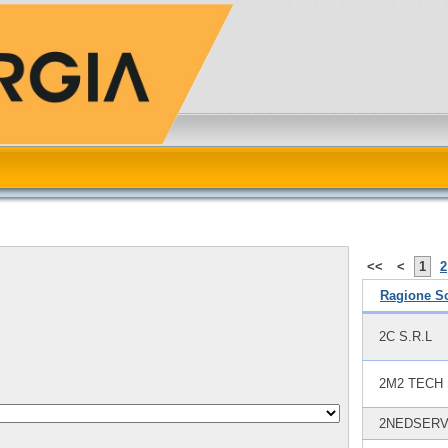
<<
<
1
2
Ragione So
2C S.R.L
2M2 TECH
2NEDSERV